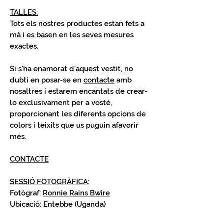
TALLES:
Tots els nostres productes estan fets a
mà i es basen en les seves mesures
exactes.
Si s'ha enamorat d'aquest
vestit
, no
dubti en posar-se en
contacte
amb
nosaltres i estarem encantats de crear-
lo exclusivament per a vosté,
proporcionant les diferents opcions de
colors i teixits que us puguin afavorir
més.
CONTACTE
SESSIÓ FOTOGRÀFICA
:
Fotògraf:
Ronnie Rains Bwire
Ubicació: Entebbe (Uganda)