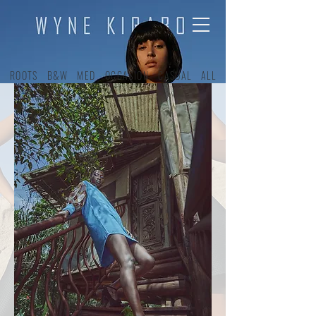
ROOTS
B&W
MED
OCCASION
CASUAL
ALL