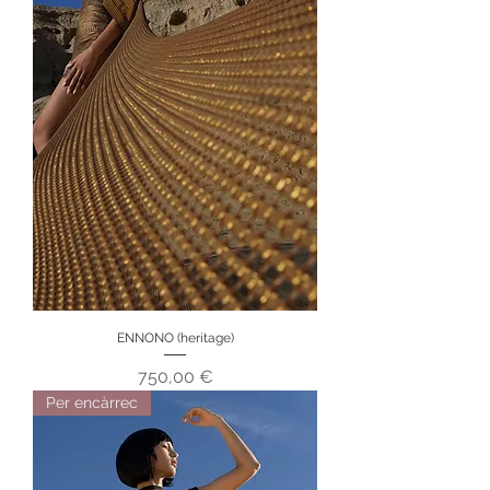
ENNONO (heritage)
Preu
750,00 €
Per encàrrec