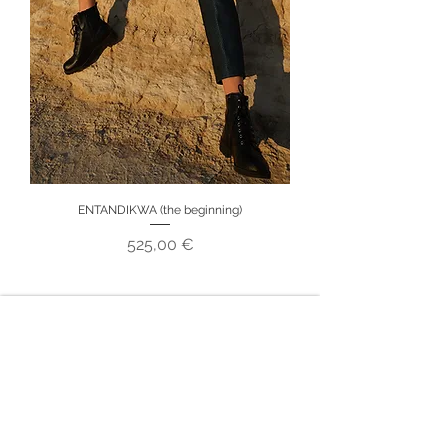
ENTANDIKWA (the beginning)
Preu
525,00 €