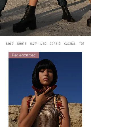
BOLD
ROOTS
B&W
MED
OCASIÓ
CASUAL
TOT
Per encàrrec