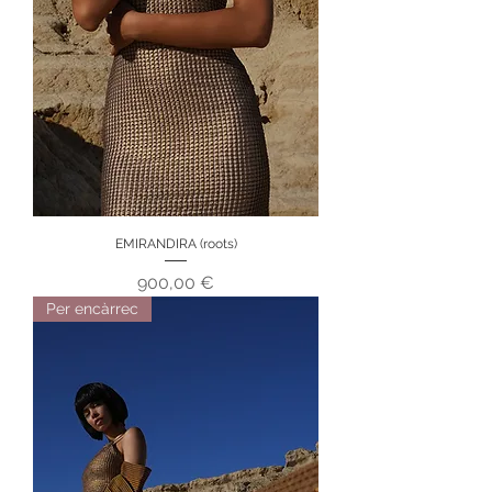
EMIRANDIRA (roots)
Preu
900,00 €
Per encàrrec