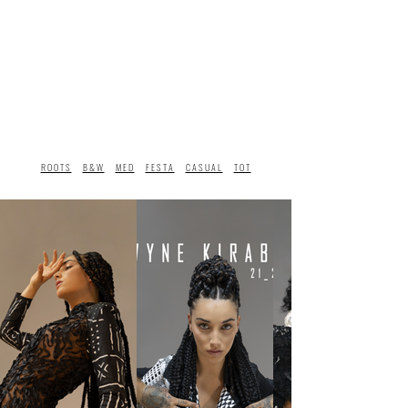
ROOTS
B&W
MED
FESTA
CASUAL
TOT