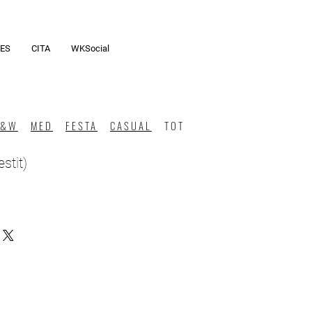
ES
CITA
WKSocial
B&W
MED
FESTA
CASUAL
TOT
stit)