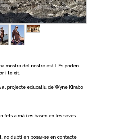
na mostra del nostre estil. Es poden
 i teixit.
na al projecte educatiu de Wyne Kirabo
n fets a mà i es basen en les seves
t
, no dubti en posar-se en
contacte